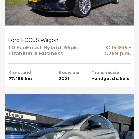
Ford FOCUS Wagon
1.0 EcoBoost Hybrid 155pk
€ 15.945,-
Titanium X Business
€269 p.m.
Trekhaak Apple Carplay
Km-stand
Bouwjaar
Transmissie
77.458 km
2021
Handgeschakeld