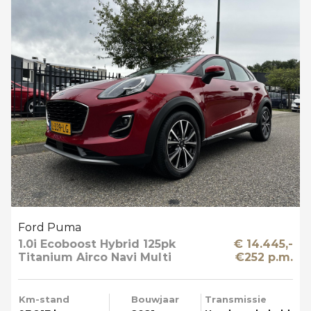
Ford Puma
1.0i Ecoboost Hybrid 125pk
€ 14.445,-
Titanium Airco Navi Multi
€252 p.m.
Media T-haak
Km-stand
Bouwjaar
Transmissie