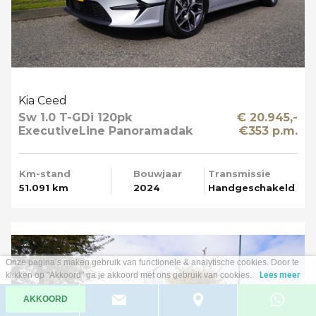
Kia Ceed
Sw 1.0 T-GDi 120pk
€ 20.945,-
ExecutiveLine Panoramadak
€353 p.m.
Apple Carplay
Km-stand
Bouwjaar
Transmissie
51.091 km
2024
Handgeschakeld
Onze pagina’s maken gebruik van functionele & analytische cookies. Door te
klikken op "Akkoord" ga je akkoord met ons gebruik van cookies.
Lees meer
AKKOORD