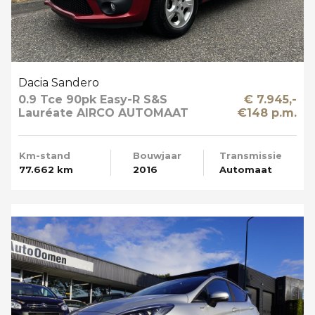
Dacia Sandero
0.9 Tce 90pk Easy-R S&S
€ 7.945,-
Lauréate AIRCO AUTOMAAT
€148 p.m.
Km-stand
Bouwjaar
Transmissie
77.662 km
2016
Automaat