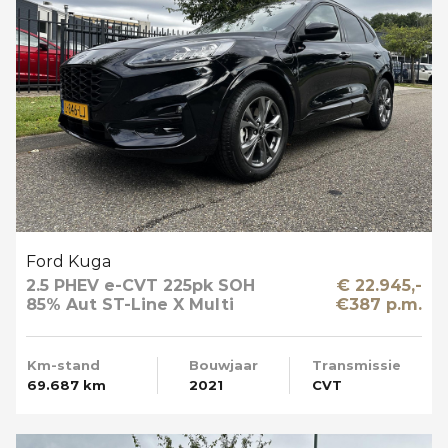
Ford Kuga
2.5 PHEV e-CVT 225pk SOH
€ 22.945,-
85% Aut ST-Line X Multi
€387 p.m.
Media Winter en Driver Pack
Km-stand
Bouwjaar
Transmissie
69.687 km
2021
CVT