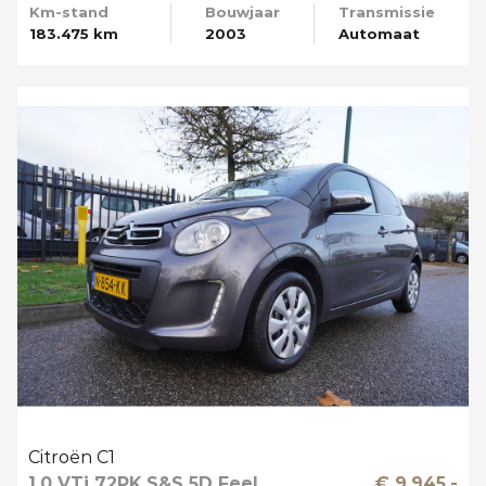
Km-stand
Bouwjaar
Transmissie
183.475 km
2003
Automaat
Citroën C1
1.0 VTi 72PK S&S 5D Feel
€ 9.945,-