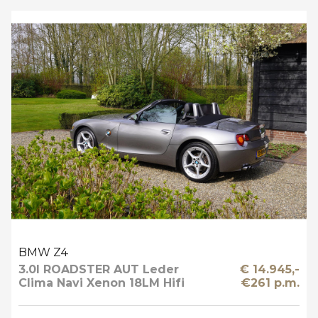
BMW Z4
3.0I ROADSTER AUT Leder
€ 14.945,-
Clima Navi Xenon 18LM Hifi
€261 p.m.
Prof