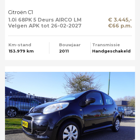
Citroën C1
1.0i 68PK 5 Deurs AIRCO LM
€ 3.445,-
Velgen APK tot 26-02-2027
€66 p.m.
Km-stand
Bouwjaar
Transmissie
153.979 km
2011
Handgeschakeld