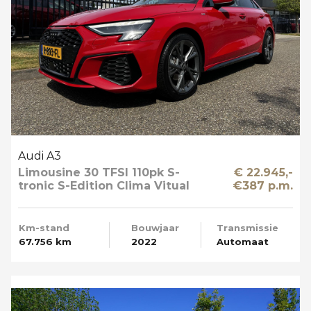
Audi A3
Limousine 30 TFSI 110pk S-
€ 22.945,-
tronic S-Edition Clima Vitual
€387 p.m.
Cockpit Navi NL-Auto
Km-stand
Bouwjaar
Transmissie
67.756 km
2022
Automaat