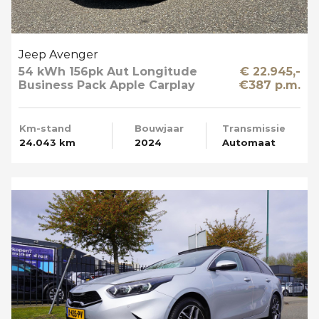
Jeep Avenger
54 kWh 156pk Aut Longitude
€ 22.945,-
Business Pack Apple Carplay
€387 p.m.
SOH 95%
Km-stand
Bouwjaar
Transmissie
24.043 km
2024
Automaat