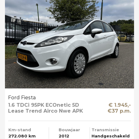
Ford Fiesta
1.6 TDCi 95PK ECOnetic 5D
€ 1.945,-
Lease Trend Airco Nwe APK
€37 p.m.
Km-stand
Bouwjaar
Transmissie
272.080 km
2012
Handgeschakeld