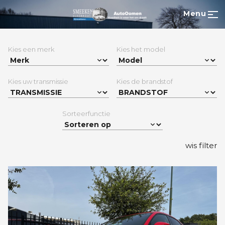
Menu
Kies een merk
Kies het model
Kies uw transmissie
Kies de brandstof
Sorteerfunctie
wis filter