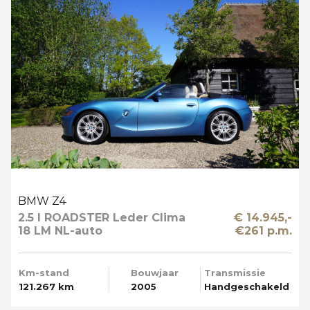
BMW Z4
2.5 I ROADSTER Leder Clima
€ 14.945,-
18 LM NL-auto
€261 p.m.
Km-stand
Bouwjaar
Transmissie
121.267 km
2005
Handgeschakeld