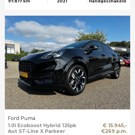
97.817 km
2021
Handgeschakeld
Ford Puma
1.0i Ecoboost Hybrid 125pk
€ 15.945,-
Aut ST-Line X Parkeer
€269 p.m.