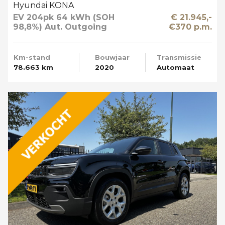
Hyundai KONA
EV 204pk 64 kWh (SOH
€ 21.945,-
98,8%) Aut. Outgoing
€370 p.m.
Limited Sky Schuifdak
Km-stand
Bouwjaar
Transmissie
78.663 km
2020
Automaat