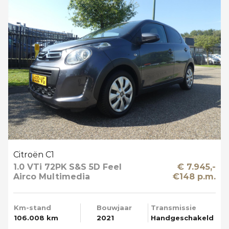
Citroën C1
1.0 VTi 72PK S&S 5D Feel
€ 7.945,-
Airco Multimedia
€148 p.m.
Km-stand
Bouwjaar
Transmissie
106.008 km
2021
Handgeschakeld