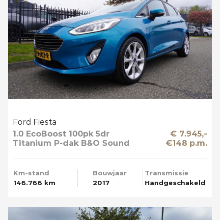
Ford Fiesta
1.0 EcoBoost 100pk 5dr
€ 7.945,-
Titanium P-dak B&O Sound
€148 p.m.
Multi Media Mooi
Km-stand
Bouwjaar
Transmissie
146.766 km
2017
Handgeschakeld