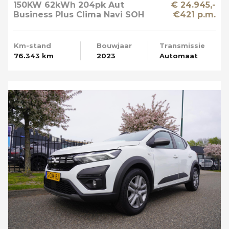
150KW 62kWh 204pk Aut
€ 24.945,-
Business Plus Clima Navi SOH
€421 p.m.
89%
Km-stand
Bouwjaar
Transmissie
76.343 km
2023
Automaat