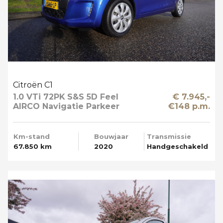
Citroën C1
1.0 VTi 72PK S&S 5D Feel
€ 7.945,-
AIRCO Navigatie Parkeer
€148 p.m.
Camera
Km-stand
Bouwjaar
Transmissie
67.850 km
2020
Handgeschakeld