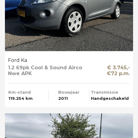
Ford Ka
1.2 69pk Cool & Sound Airco
€ 3.745,-
Nwe APK
€72 p.m.
Km-stand
Bouwjaar
Transmissie
119.254 km
2011
Handgeschakeld