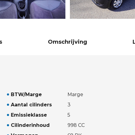
s
Omschrijving
BTW/Marge
Marge
Aantal cilinders
3
Emissieklasse
5
Cilinderinhoud
998 CC