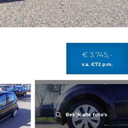
€ 3.745,-
v.a. €72 p.m.
Bekijk alle foto’s