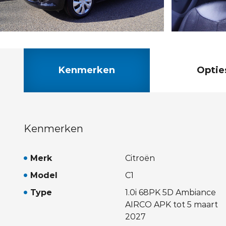
Kenmerken
Optie
Kenmerken
Merk
Citroën
Model
C1
Type
1.0i 68PK 5D Ambiance
AIRCO APK tot 5 maart
2027