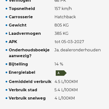
Vermogen
68 PK
Topsnelheid
157 km/h
Carrosserie
Hatchback
Gewicht
805 KG
Laadvermogen
385 KG
APK
tot 05-03-2027
Onderhoudsboekje
Ja, dealeronderhouden
aanwezig?
Bijtelling
14 %
Energielabel
Gemiddeld verbruik
4.5 L/100KM
Verbruik stad
5.4 L/100KM
Verbruik snelweg
4 L/100KM