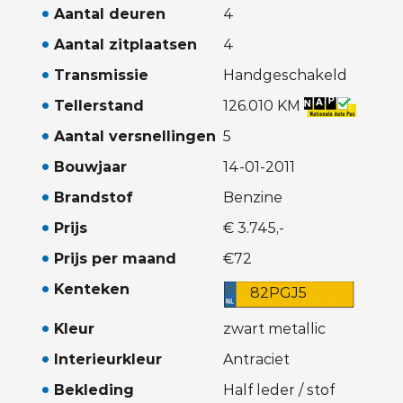
Aantal deuren
4
Aantal zitplaatsen
4
Transmissie
Handgeschakeld
Tellerstand
126.010 KM
Aantal versnellingen
5
Bouwjaar
14-01-2011
Brandstof
Benzine
Prijs
€ 3.745,-
Prijs per maand
€72
Kenteken
82PGJ5
Kleur
zwart metallic
Interieurkleur
Antraciet
Bekleding
Half leder / stof