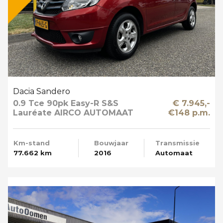
Dacia Sandero
0.9 Tce 90pk Easy-R S&S
€ 7.945,-
Lauréate AIRCO AUTOMAAT
€148 p.m.
Km-stand
Bouwjaar
Transmissie
77.662 km
2016
Automaat