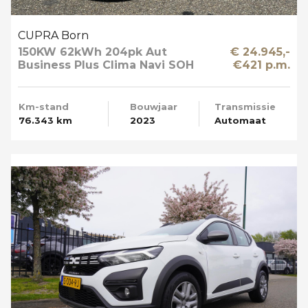
CUPRA Born
150KW 62kWh 204pk Aut
€ 24.945,-
Business Plus Clima Navi SOH
€421 p.m.
89%
Km-stand
Bouwjaar
Transmissie
76.343 km
2023
Automaat