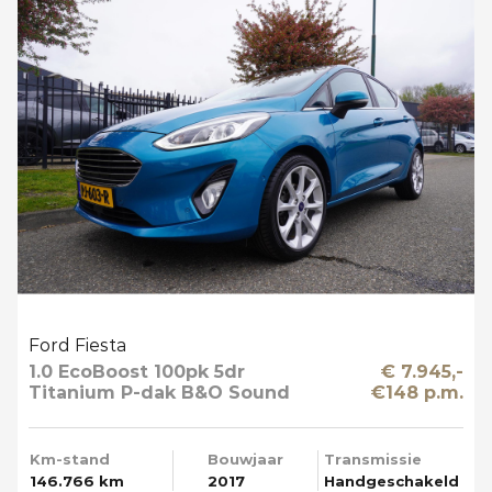
Ford Fiesta
1.0 EcoBoost 100pk 5dr
€ 7.945,-
Titanium P-dak B&O Sound
€148 p.m.
Multi Media Mooi
Km-stand
Bouwjaar
Transmissie
146.766 km
2017
Handgeschakeld