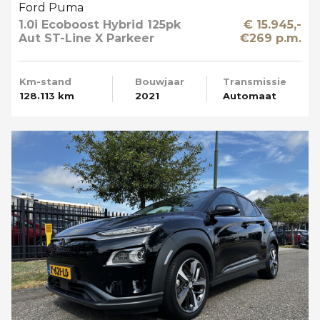
Ford Puma
1.0i Ecoboost Hybrid 125pk
€ 15.945,-
Aut ST-Line X Parkeer
€269 p.m.
Camera
Km-stand
Bouwjaar
Transmissie
128.113 km
2021
Automaat