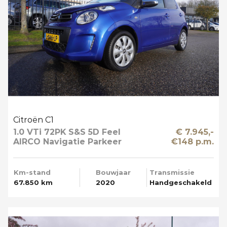
Citroën C1
1.0 VTi 72PK S&S 5D Feel
€ 7.945,-
AIRCO Navigatie Parkeer
€148 p.m.
Camera
Km-stand
Bouwjaar
Transmissie
67.850 km
2020
Handgeschakeld