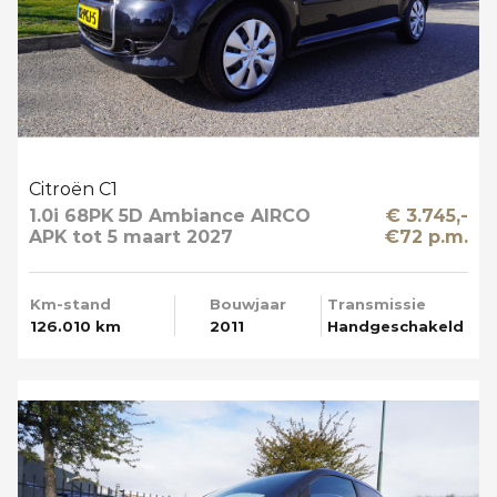
Citroën C1
1.0i 68PK 5D Ambiance AIRCO
€ 3.745,-
APK tot 5 maart 2027
€72 p.m.
Km-stand
Bouwjaar
Transmissie
126.010 km
2011
Handgeschakeld