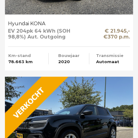
Hyundai KONA
EV 204pk 64 kWh (SOH
€ 21.945,-
98,8%) Aut. Outgoing
€370 p.m.
Limited Sky Schuifdak
Km-stand
Bouwjaar
Transmissie
78.663 km
2020
Automaat