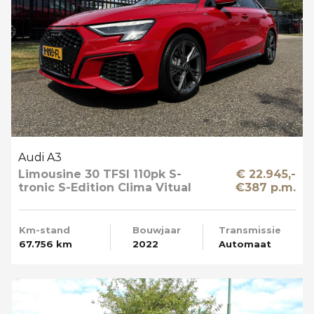
Audi A3
Limousine 30 TFSI 110pk S-
€ 22.945,-
tronic S-Edition Clima Vitual
€387 p.m.
Cockpit Navi NL-Auto
Km-stand
Bouwjaar
Transmissie
67.756 km
2022
Automaat