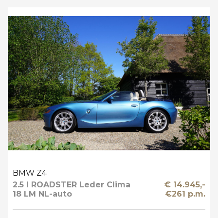
BMW Z4
2.5 I ROADSTER Leder Clima
€ 14.945,-
18 LM NL-auto
€261 p.m.