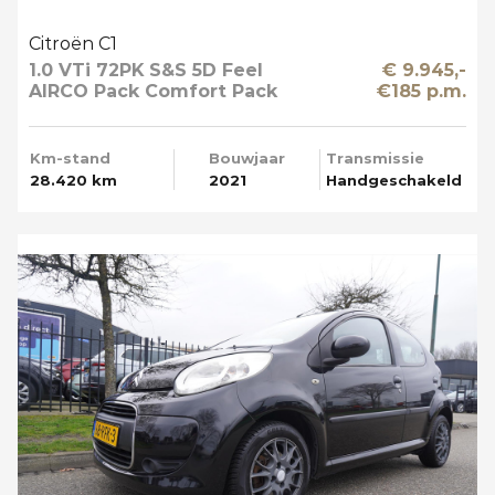
Citroën C1
1.0 VTi 72PK S&S 5D Feel
€ 9.945,-
AIRCO Pack Comfort Pack
€185 p.m.
Techno Apple Carplay
Km-stand
Bouwjaar
Transmissie
28.420 km
2021
Handgeschakeld