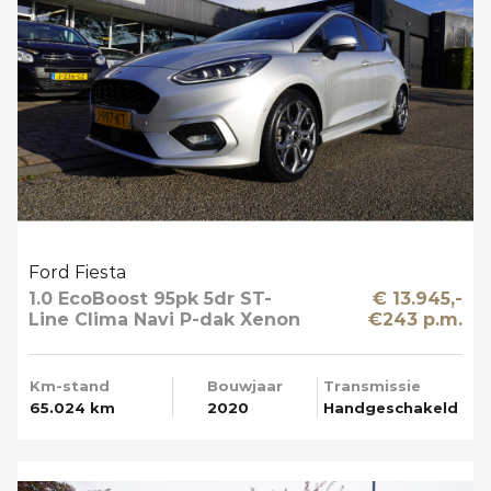
Ford Fiesta
1.0 EcoBoost 95pk 5dr ST-
€ 13.945,-
Line Clima Navi P-dak Xenon
€243 p.m.
Km-stand
Bouwjaar
Transmissie
65.024 km
2020
Handgeschakeld