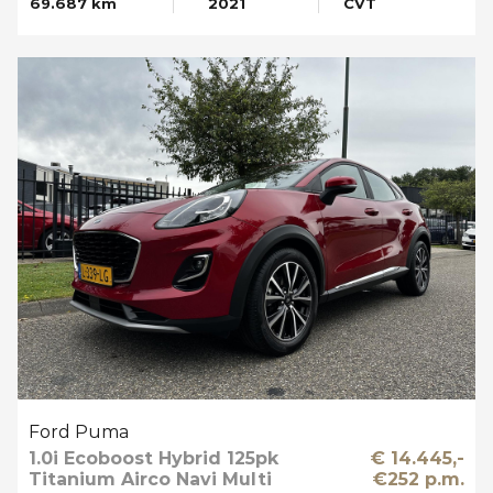
69.687 km
2021
CVT
Ford Puma
1.0i Ecoboost Hybrid 125pk
€ 14.445,-
Titanium Airco Navi Multi
€252 p.m.