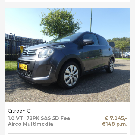
Citroën C1
1.0 VTi 72PK S&S 5D Feel
€ 7.945,-
Airco Multimedia
€148 p.m.