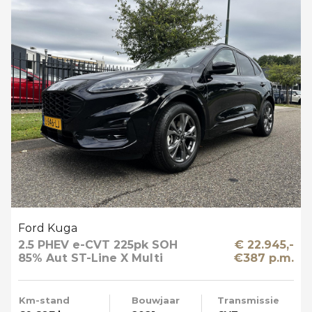
Ford Kuga
2.5 PHEV e-CVT 225pk SOH
€ 22.945,-
85% Aut ST-Line X Multi
€387 p.m.
Media Winter en Driver Pack
Km-stand
Bouwjaar
Transmissie