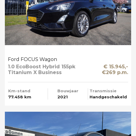
Ford FOCUS Wagon
1.0 EcoBoost Hybrid 155pk
€ 15.945,-
Titanium X Business
€269 p.m.
Trekhaak Apple Carplay
Km-stand
Bouwjaar
Transmissie
77.458 km
2021
Handgeschakeld