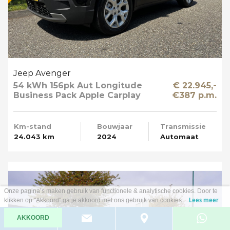
Jeep Avenger
54 kWh 156pk Aut Longitude
€ 22.945,-
Business Pack Apple Carplay
€387 p.m.
SOH 95%
Km-stand
Bouwjaar
Transmissie
24.043 km
2024
Automaat
Onze pagina’s maken gebruik van functionele & analytische cookies. Door te
klikken op "Akkoord" ga je akkoord met ons gebruik van cookies.
Lees meer
AKKOORD