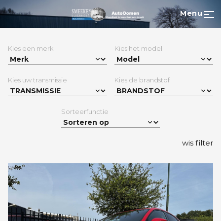
Menu
Kies een merk
Kies het model
Kies uw transmissie
Kies de brandstof
Sorteerfunctie
wis filter