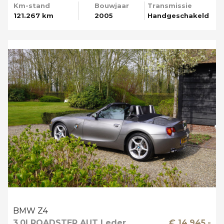
Km-stand
Bouwjaar
Transmissie
121.267 km
2005
Handgeschakeld
BMW Z4
3.0I ROADSTER AUT Leder
€ 14.945,-