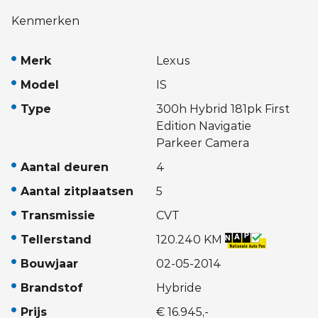
Kenmerken
Merk
Lexus
Model
IS
Type
300h Hybrid 181pk First
Edition Navigatie
Parkeer Camera
Aantal deuren
4
Aantal zitplaatsen
5
Transmissie
CVT
Tellerstand
120.240 KM
Bouwjaar
02-05-2014
Brandstof
Hybride
Prijs
€ 16.945,-