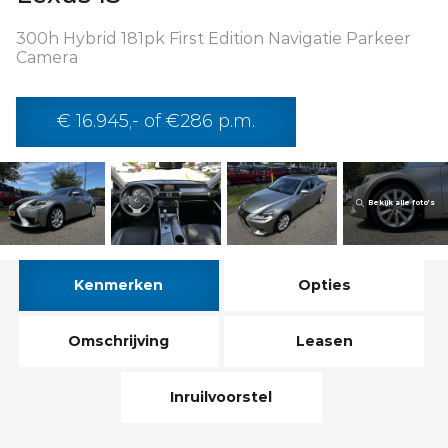
300h Hybrid 181pk First Edition Navigatie Parkeer
Camera
€ 16.945,- of €286 p.m.
Bekijk alle foto’s
Kenmerken
Opties
Omschrijving
Leasen
Inruilvoorstel