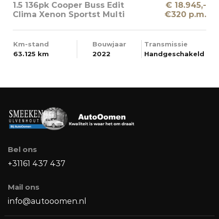
1.5 136pk Cooper Buss Edit
€ 18.945,-
Clima Xenon Sportst Multi
€320 p.m.
Media Groot
Km-stand
Bouwjaar
Transmissie
63.125 km
2022
Handgeschakeld
Bel ons
+31161 437 437
Mail ons
info@autooomen.nl