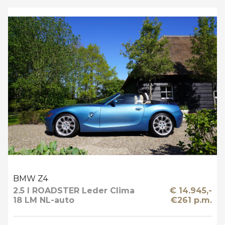
BMW Z4
2.5 I ROADSTER Leder Clima
€ 14.945,-
18 LM NL-auto
€261 p.m.