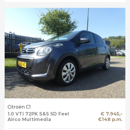
Citroën C1
1.0 VTi 72PK S&S 5D Feel
€ 7.945,-
Airco Multimedia
€148 p.m.