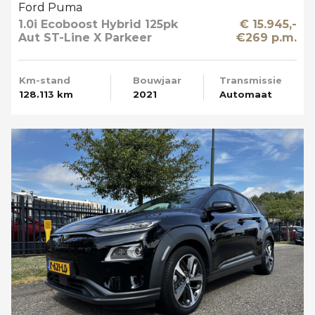
Ford Puma
1.0i Ecoboost Hybrid 125pk
€ 15.945,-
Aut ST-Line X Parkeer
€269 p.m.
Camera
Km-stand
Bouwjaar
Transmissie
128.113 km
2021
Automaat