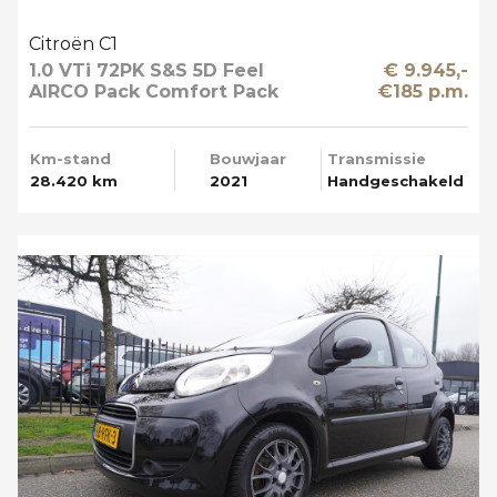
Citroën C1
1.0 VTi 72PK S&S 5D Feel
€ 9.945,-
AIRCO Pack Comfort Pack
€185 p.m.
Techno Apple Carplay
Km-stand
Bouwjaar
Transmissie
28.420 km
2021
Handgeschakeld