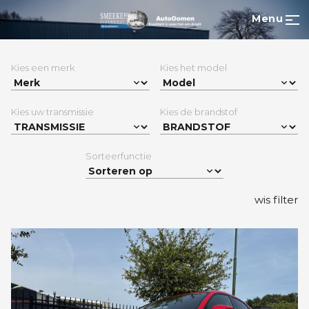
Menu
Kies een merk
Kies het model
Kies uw transmissie
Kies de brandstof
Sorteerfunctie
wis filter