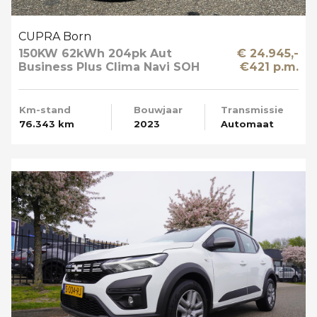
CUPRA Born
150KW 62kWh 204pk Aut
€ 24.945,-
Business Plus Clima Navi SOH
€421 p.m.
89%
Km-stand
Bouwjaar
Transmissie
76.343 km
2023
Automaat