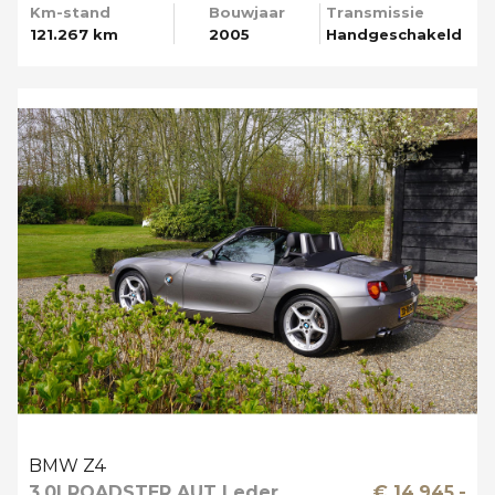
Km-stand
Bouwjaar
Transmissie
121.267 km
2005
Handgeschakeld
BMW Z4
3.0I ROADSTER AUT Leder
€ 14.945,-