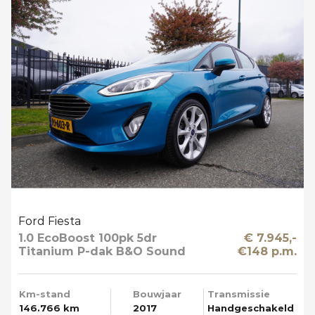
Ford Fiesta
1.0 EcoBoost 100pk 5dr
€ 7.945,-
Titanium P-dak B&O Sound
€148 p.m.
Multi Media Mooi
Km-stand
Bouwjaar
Transmissie
146.766 km
2017
Handgeschakeld