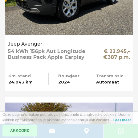
Jeep Avenger
54 kWh 156pk Aut Longitude
€ 22.945,-
Business Pack Apple Carplay
€387 p.m.
SOH 95%
Km-stand
Bouwjaar
Transmissie
24.043 km
2024
Automaat
Onze pagina’s maken gebruik van functionele & analytische cookies. Door te
klikken op "Akkoord" ga je akkoord met ons gebruik van cookies.
Lees meer
AKKOORD