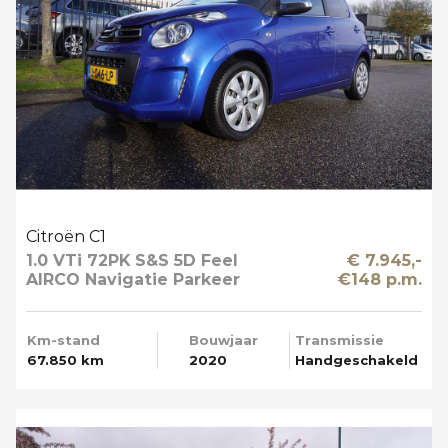
Citroën C1
1.0 VTi 72PK S&S 5D Feel
€ 7.945,-
AIRCO Navigatie Parkeer
€148 p.m.
Camera
Km-stand
Bouwjaar
Transmissie
67.850 km
2020
Handgeschakeld