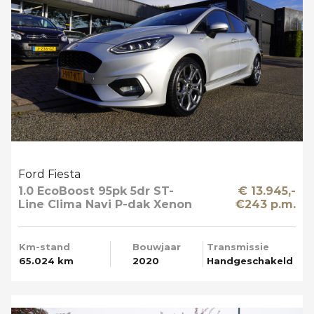
Ford Fiesta
1.0 EcoBoost 95pk 5dr ST-
€ 13.945,-
Line Clima Navi P-dak Xenon
€243 p.m.
Km-stand
Bouwjaar
Transmissie
65.024 km
2020
Handgeschakeld