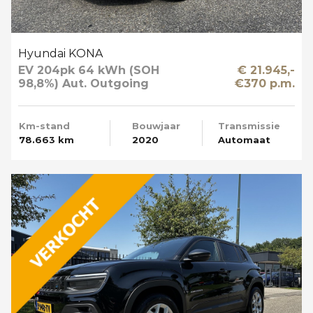
Hyundai KONA
EV 204pk 64 kWh (SOH
€ 21.945,-
98,8%) Aut. Outgoing
€370 p.m.
Limited Sky Schuifdak
Km-stand
Bouwjaar
Transmissie
78.663 km
2020
Automaat