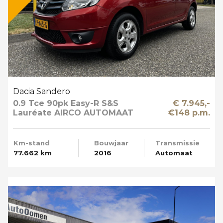
Dacia Sandero
0.9 Tce 90pk Easy-R S&S
€ 7.945,-
Lauréate AIRCO AUTOMAAT
€148 p.m.
Km-stand
Bouwjaar
Transmissie
77.662 km
2016
Automaat