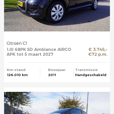
Citroën C1
1.0i 68PK 5D Ambiance AIRCO
€ 3.745,-
APK tot 5 maart 2027
€72 p.m.
Km-stand
Bouwjaar
Transmissie
126.010 km
2011
Handgeschakeld