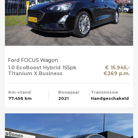
Ford FOCUS Wagon
1.0 EcoBoost Hybrid 155pk
€ 15.945,-
Titanium X Business
€269 p.m.
Trekhaak Apple Carplay
Km-stand
Bouwjaar
Transmissie
77.458 km
2021
Handgeschakeld