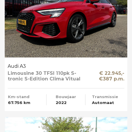
Audi A3
Limousine 30 TFSI 110pk S-
€ 22.945,-
tronic S-Edition Clima Vitual
€387 p.m.
Cockpit Navi NL-Auto
Km-stand
Bouwjaar
Transmissie
67.756 km
2022
Automaat