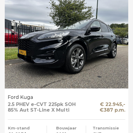
Ford Kuga
2.5 PHEV e-CVT 225pk SOH
€ 22.945,-
85% Aut ST-Line X Multi
€387 p.m.
Media Winter en Driver Pack
Km-stand
Bouwjaar
Transmissie