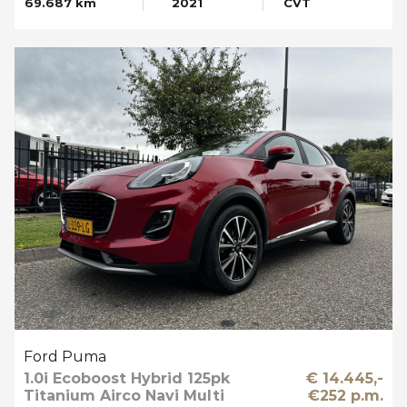
69.687 km
2021
CVT
Ford Puma
1.0i Ecoboost Hybrid 125pk
€ 14.445,-
Titanium Airco Navi Multi
€252 p.m.