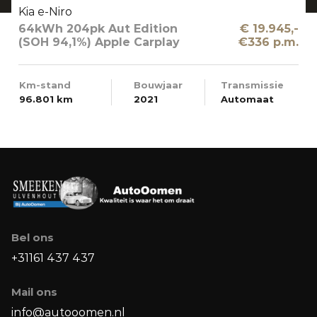
Kia e-Niro
64kWh 204pk Aut Edition
€ 19.945,-
(SOH 94,1%) Apple Carplay
€336 p.m.
Km-stand
Bouwjaar
Transmissie
96.801 km
2021
Automaat
Bel ons
+31161 437 437
Mail ons
info@autooomen.nl