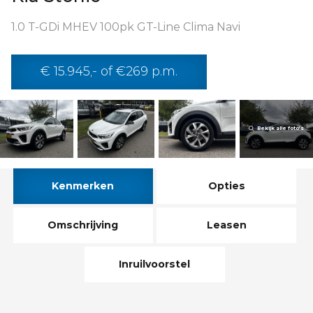
1.0 T-GDi MHEV 100pk GT-Line Clima Navi
€ 15.945,- of €269 p.m.
Bekijk alle foto’s
Kenmerken
Opties
Omschrijving
Leasen
Inruilvoorstel