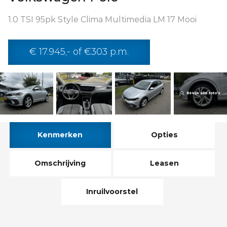
1.0 TSI 95pk Style Clima Multimedia LM 17 Mooi
€ 17.945,- of €303 p.m.
Bekijk alle foto’s
Kenmerken
Opties
Omschrijving
Leasen
Inruilvoorstel