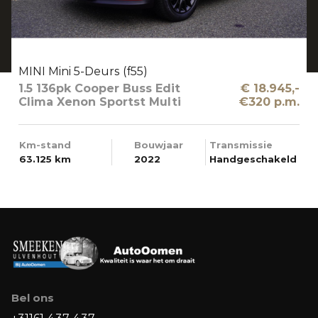
MINI Mini 5-Deurs (f55)
1.5 136pk Cooper Buss Edit
€ 18.945,-
Clima Xenon Sportst Multi
€320 p.m.
Media Groot
Km-stand
Bouwjaar
Transmissie
63.125 km
2022
Handgeschakeld
Bel ons