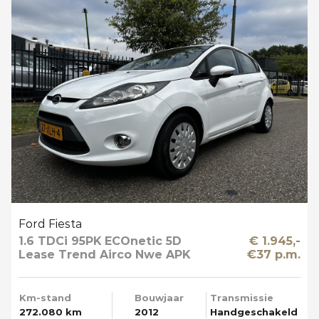
Ford Fiesta
1.6 TDCi 95PK ECOnetic 5D
€ 1.945,-
Lease Trend Airco Nwe APK
€37 p.m.
Km-stand
Bouwjaar
Transmissie
272.080 km
2012
Handgeschakeld