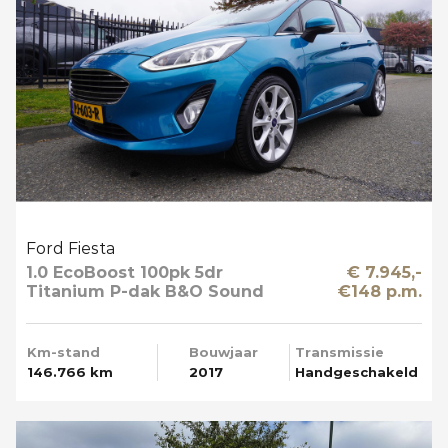
Ford Fiesta
1.0 EcoBoost 100pk 5dr
€ 7.945,-
Titanium P-dak B&O Sound
€148 p.m.
Multi Media Mooi
Km-stand
Bouwjaar
Transmissie
146.766 km
2017
Handgeschakeld