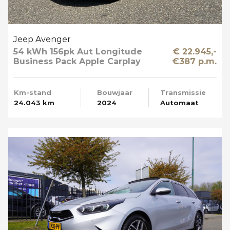
Jeep Avenger
54 kWh 156pk Aut Longitude
€ 22.945,-
Business Pack Apple Carplay
€387 p.m.
SOH 95%
Km-stand
Bouwjaar
Transmissie
24.043 km
2024
Automaat