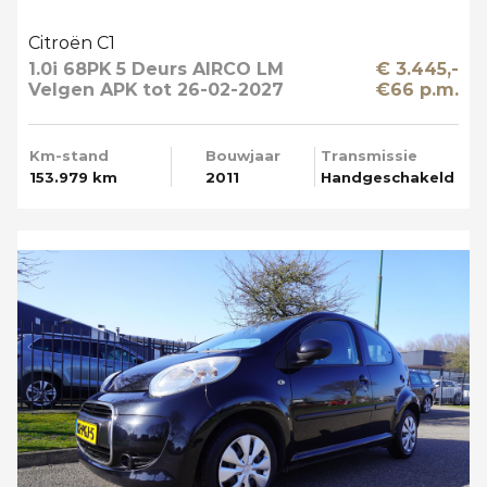
Citroën C1
1.0i 68PK 5 Deurs AIRCO LM
€ 3.445,-
Velgen APK tot 26-02-2027
€66 p.m.
Km-stand
Bouwjaar
Transmissie
153.979 km
2011
Handgeschakeld