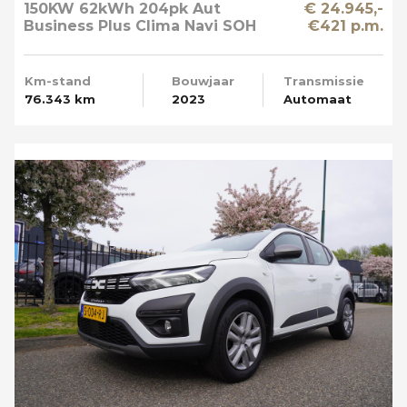
150KW 62kWh 204pk Aut
€ 24.945,-
Business Plus Clima Navi SOH
€421 p.m.
89%
Km-stand
Bouwjaar
Transmissie
76.343 km
2023
Automaat