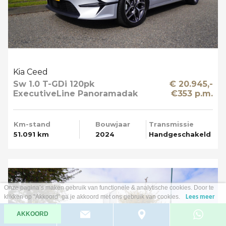
Kia Ceed
Sw 1.0 T-GDi 120pk
€ 20.945,-
ExecutiveLine Panoramadak
€353 p.m.
Apple Carplay
Km-stand
Bouwjaar
Transmissie
51.091 km
2024
Handgeschakeld
Onze pagina’s maken gebruik van functionele & analytische cookies. Door te
klikken op "Akkoord" ga je akkoord met ons gebruik van cookies.
Lees meer
AKKOORD