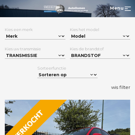
Menu
Kies een merk
Kies het model
Kies uw transmissie
Kies de brandstof
Sorteerfunctie
wis filter