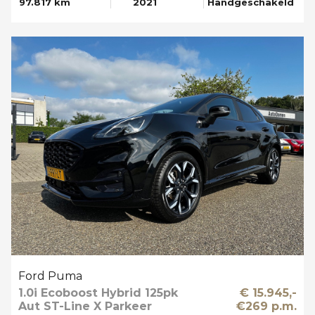
97.817 km
2021
Handgeschakeld
Ford Puma
1.0i Ecoboost Hybrid 125pk
€ 15.945,-
Aut ST-Line X Parkeer
€269 p.m.