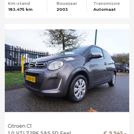
Km-stand
Bouwjaar
Transmissie
183.475 km
2003
Automaat
Citroën C1
1.0 VTi 72PK S&S 5D Feel
€ 9.945,-