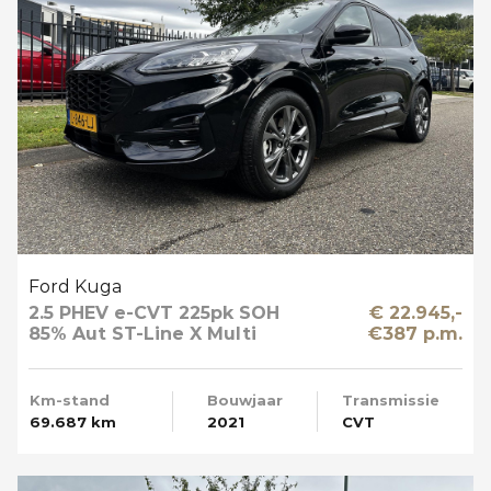
Ford Kuga
2.5 PHEV e-CVT 225pk SOH
€ 22.945,-
85% Aut ST-Line X Multi
€387 p.m.
Media Winter en Driver Pack
Km-stand
Bouwjaar
Transmissie
69.687 km
2021
CVT