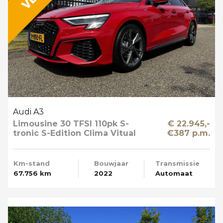
Audi A3
Limousine 30 TFSI 110pk S-
€ 22.945,-
tronic S-Edition Clima Vitual
€387 p.m.
Cockpit Navi NL-Auto
Km-stand
Bouwjaar
Transmissie
67.756 km
2022
Automaat