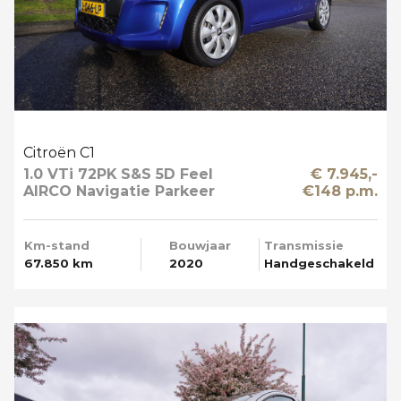
Citroën C1
1.0 VTi 72PK S&S 5D Feel
€ 7.945,-
AIRCO Navigatie Parkeer
€148 p.m.
Camera
Km-stand
Bouwjaar
Transmissie
67.850 km
2020
Handgeschakeld