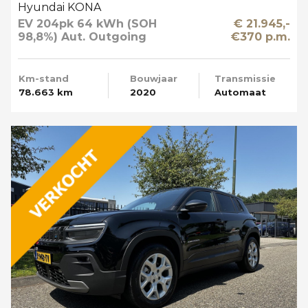
Hyundai KONA
EV 204pk 64 kWh (SOH
€ 21.945,-
98,8%) Aut. Outgoing
€370 p.m.
Limited Sky Schuifdak
Km-stand
Bouwjaar
Transmissie
78.663 km
2020
Automaat