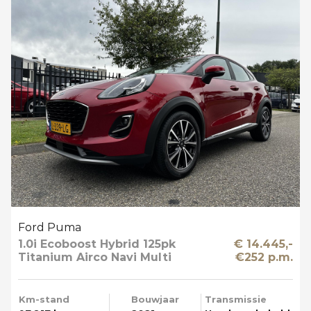
Ford Puma
1.0i Ecoboost Hybrid 125pk
€ 14.445,-
Titanium Airco Navi Multi
€252 p.m.
Media T-haak
Km-stand
Bouwjaar
Transmissie