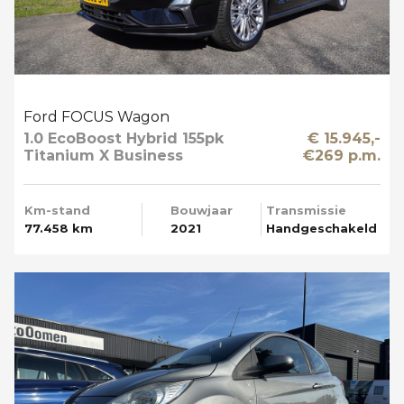
Ford FOCUS Wagon
1.0 EcoBoost Hybrid 155pk
€ 15.945,-
Titanium X Business
€269 p.m.
Trekhaak Apple Carplay
Km-stand
Bouwjaar
Transmissie
77.458 km
2021
Handgeschakeld