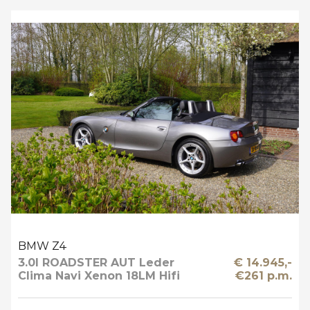
BMW Z4
3.0I ROADSTER AUT Leder
€ 14.945,-
Clima Navi Xenon 18LM Hifi
€261 p.m.
Prof