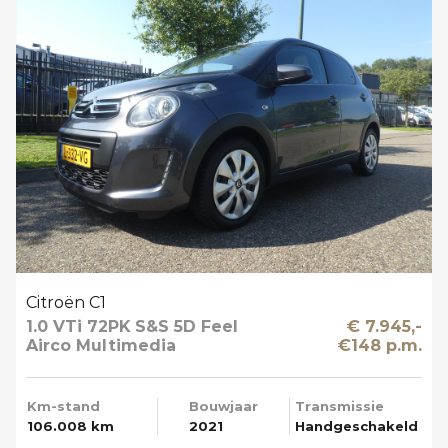
Citroën C1
1.0 VTi 72PK S&S 5D Feel
€ 7.945,-
Airco Multimedia
€148 p.m.
Km-stand
Bouwjaar
Transmissie
106.008 km
2021
Handgeschakeld