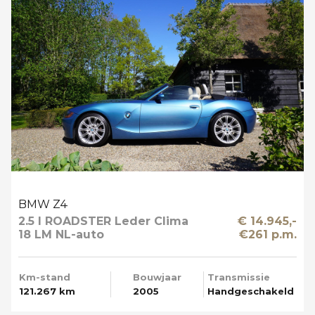
BMW Z4
2.5 I ROADSTER Leder Clima
€ 14.945,-
18 LM NL-auto
€261 p.m.
Km-stand
Bouwjaar
Transmissie
121.267 km
2005
Handgeschakeld