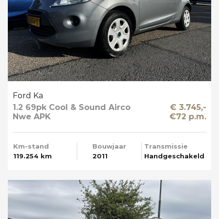
Ford Ka
1.2 69pk Cool & Sound Airco
€ 3.745,-
Nwe APK
€72 p.m.
Km-stand
Bouwjaar
Transmissie
119.254 km
2011
Handgeschakeld