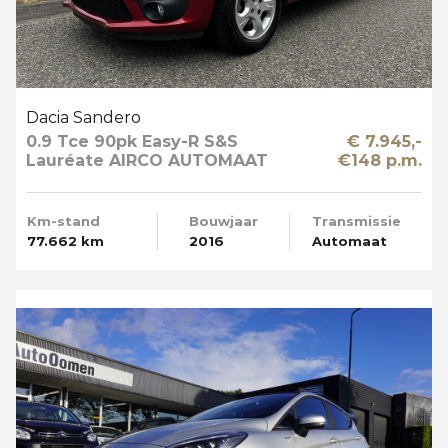
Dacia Sandero
0.9 Tce 90pk Easy-R S&S
€ 7.945,-
Lauréate AIRCO AUTOMAAT
€148 p.m.
Km-stand
Bouwjaar
Transmissie
77.662 km
2016
Automaat