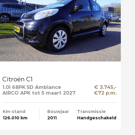
Citroën C1
1.0i 68PK 5D Ambiance
€ 3.745,-
AIRCO APK tot 5 maart 2027
€72 p.m.
Km-stand
Bouwjaar
Transmissie
126.010 km
2011
Handgeschakeld