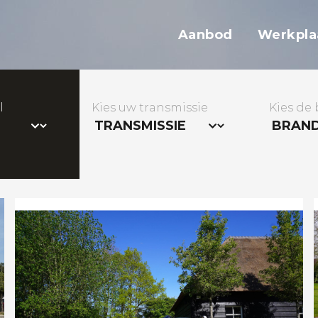
Aanbod
Werkpla
l
Kies uw transmissie
Kies de