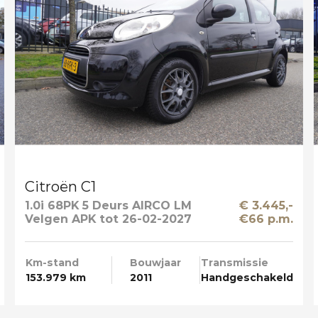
Citroën C1
1.0i 68PK 5 Deurs AIRCO LM
€ 3.445,-
Velgen APK tot 26-02-2027
€66 p.m.
Km-stand
Bouwjaar
Transmissie
153.979 km
2011
Handgeschakeld