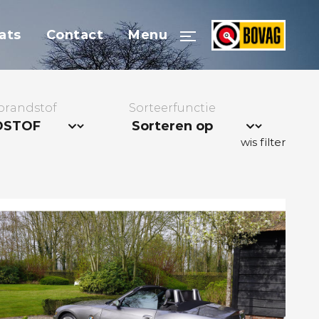
ats
Contact
Menu
 brandstof
Sorteerfunctie
wis filter