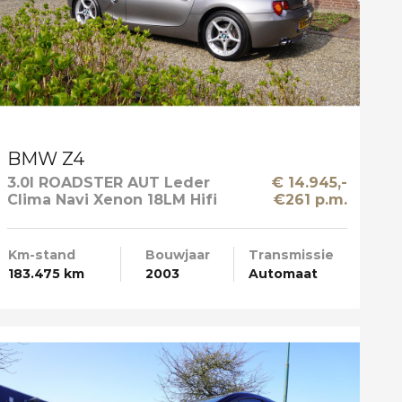
BMW Z4
3.0I ROADSTER AUT Leder
€ 14.945,-
Clima Navi Xenon 18LM Hifi
€261 p.m.
Prof
Km-stand
Bouwjaar
Transmissie
183.475 km
2003
Automaat