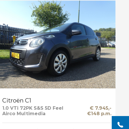
Citroën C1
1.0 VTi 72PK S&S 5D Feel
€ 7.945,-
Airco Multimedia
€148 p.m.