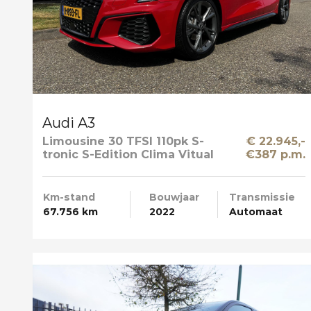
Audi A3
Limousine 30 TFSI 110pk S-
€ 22.945,-
tronic S-Edition Clima Vitual
€387 p.m.
Cockpit Navi NL-Auto
Km-stand
Bouwjaar
Transmissie
67.756 km
2022
Automaat