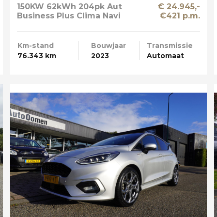
150KW 62kWh 204pk Aut
€ 24.945,-
Business Plus Clima Navi
€421 p.m.
SOH 89%
Km-stand
Bouwjaar
Transmissie
76.343 km
2023
Automaat