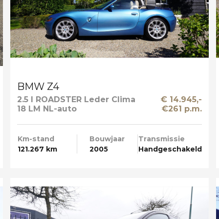
BMW Z4
2.5 I ROADSTER Leder Clima
€ 14.945,-
18 LM NL-auto
€261 p.m.
Km-stand
Bouwjaar
Transmissie
121.267 km
2005
Handgeschakeld