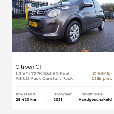
Citroën C1
1.0 VTi 72PK S&S 5D Feel
€ 9.945,-
AIRCO Pack Comfort Pack
€185 p.m.
Techno Apple Carplay
Km-stand
Bouwjaar
Transmissie
28.420 km
2021
Handgeschakeld