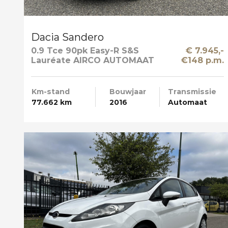
Dacia Sandero
0.9 Tce 90pk Easy-R S&S
€ 7.945,-
Lauréate AIRCO AUTOMAAT
€148 p.m.
Km-stand
Bouwjaar
Transmissie
77.662 km
2016
Automaat