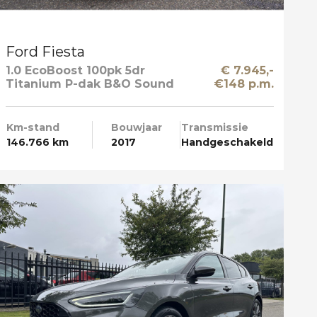
Ford Fiesta
1.0 EcoBoost 100pk 5dr
€ 7.945,-
Titanium P-dak B&O Sound
€148 p.m.
Multi Media Mooi
Km-stand
Bouwjaar
Transmissie
146.766 km
2017
Handgeschakeld