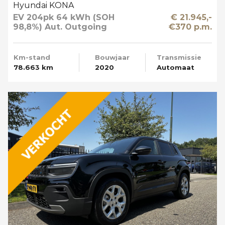
Hyundai KONA
EV 204pk 64 kWh (SOH
€ 21.945,-
98,8%) Aut. Outgoing
€370 p.m.
Limited Sky Schuifdak
Km-stand
Bouwjaar
Transmissie
78.663 km
2020
Automaat