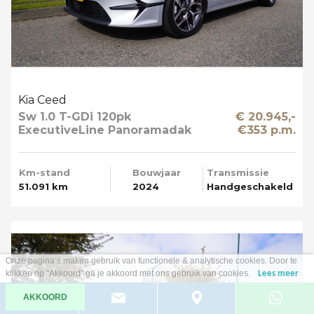
Kia Ceed
Sw 1.0 T-GDi 120pk
€ 20.945,-
ExecutiveLine Panoramadak
€353 p.m.
Apple Carplay
Km-stand
Bouwjaar
Transmissie
51.091 km
2024
Handgeschakeld
Onze pagina’s maken gebruik van functionele & analytische cookies. Door te
klikken op "Akkoord" ga je akkoord met ons gebruik van cookies.
Lees meer
AKKOORD