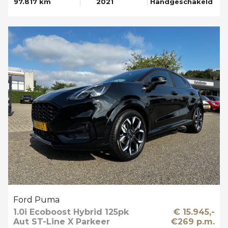
97.817 km
2021
Handgeschakeld
Ford Puma
1.0i Ecoboost Hybrid 125pk
€ 15.945,-
Aut ST-Line X Parkeer
€269 p.m.