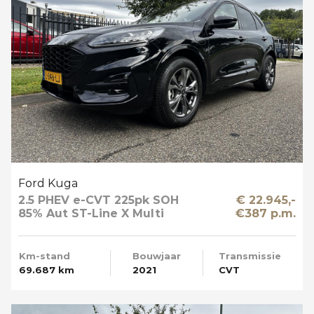
Ford Kuga
2.5 PHEV e-CVT 225pk SOH
€ 22.945,-
85% Aut ST-Line X Multi
€387 p.m.
Media Winter en Driver Pack
Km-stand
Bouwjaar
Transmissie
69.687 km
2021
CVT