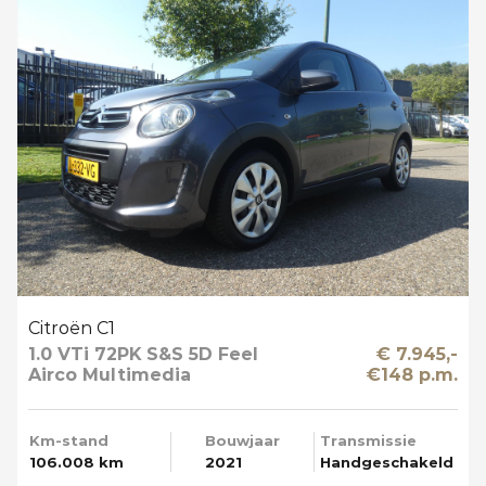
Citroën C1
1.0 VTi 72PK S&S 5D Feel
€ 7.945,-
Airco Multimedia
€148 p.m.
Km-stand
Bouwjaar
Transmissie
106.008 km
2021
Handgeschakeld