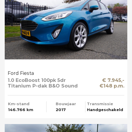
Ford Fiesta
1.0 EcoBoost 100pk 5dr
€ 7.945,-
Titanium P-dak B&O Sound
€148 p.m.
Multi Media Mooi
Km-stand
Bouwjaar
Transmissie
146.766 km
2017
Handgeschakeld