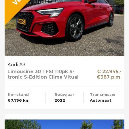
Audi A3
Limousine 30 TFSI 110pk S-
€ 22.945,-
tronic S-Edition Clima Vitual
€387 p.m.
Cockpit Navi NL-Auto
Km-stand
Bouwjaar
Transmissie
67.756 km
2022
Automaat