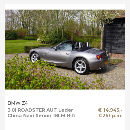
BMW Z4
3.0I ROADSTER AUT Leder
€ 14.945,-
Clima Navi Xenon 18LM Hifi
€261 p.m.
Prof