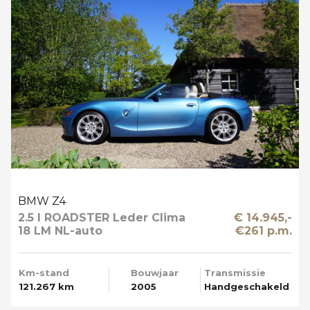
BMW Z4
2.5 I ROADSTER Leder Clima
€ 14.945,-
18 LM NL-auto
€261 p.m.
Km-stand
Bouwjaar
Transmissie
121.267 km
2005
Handgeschakeld