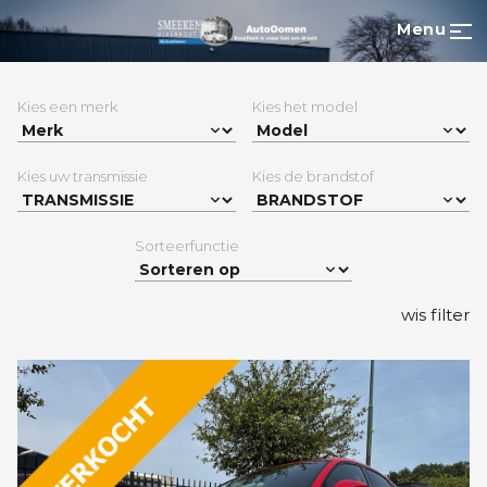
Menu
Kies een merk
Kies het model
Kies uw transmissie
Kies de brandstof
Sorteerfunctie
wis filter