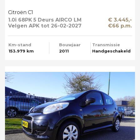
Citroën C1
1.0i 68PK 5 Deurs AIRCO LM
€ 3.445,-
Velgen APK tot 26-02-2027
€66 p.m.
Km-stand
Bouwjaar
Transmissie
153.979 km
2011
Handgeschakeld