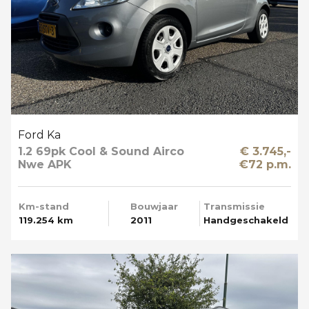
Ford Ka
1.2 69pk Cool & Sound Airco
€ 3.745,-
Nwe APK
€72 p.m.
Km-stand
Bouwjaar
Transmissie
119.254 km
2011
Handgeschakeld