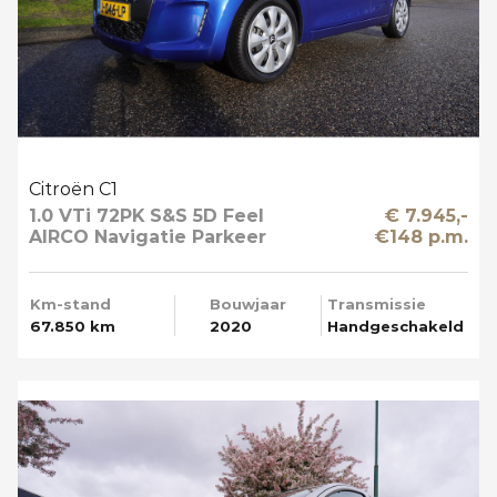
Citroën C1
1.0 VTi 72PK S&S 5D Feel
€ 7.945,-
AIRCO Navigatie Parkeer
€148 p.m.
Camera
Km-stand
Bouwjaar
Transmissie
67.850 km
2020
Handgeschakeld