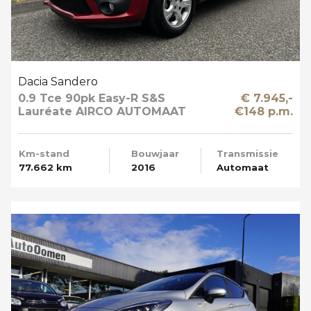
Dacia Sandero
0.9 Tce 90pk Easy-R S&S
€ 7.945,-
Lauréate AIRCO AUTOMAAT
€148 p.m.
Km-stand
Bouwjaar
Transmissie
77.662 km
2016
Automaat