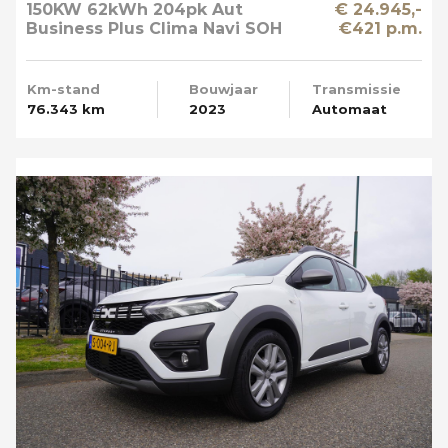
150KW 62kWh 204pk Aut
€ 24.945,-
Business Plus Clima Navi SOH
€421 p.m.
89%
Km-stand
Bouwjaar
Transmissie
76.343 km
2023
Automaat