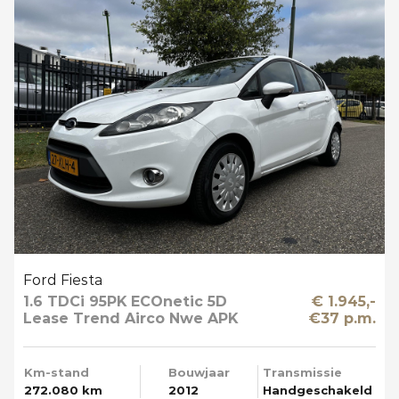
Ford Fiesta
1.6 TDCi 95PK ECOnetic 5D
€ 1.945,-
Lease Trend Airco Nwe APK
€37 p.m.
Km-stand
Bouwjaar
Transmissie
272.080 km
2012
Handgeschakeld