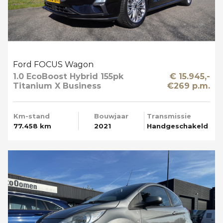
Ford FOCUS Wagon
1.0 EcoBoost Hybrid 155pk
€ 15.945,-
Titanium X Business
€269 p.m.
Trekhaak Apple Carplay
Km-stand
Bouwjaar
Transmissie
77.458 km
2021
Handgeschakeld