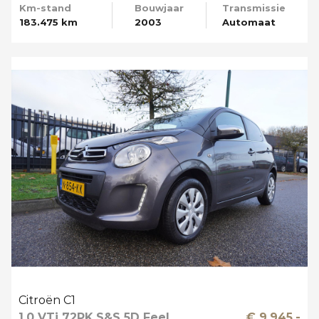
Km-stand
Bouwjaar
Transmissie
183.475 km
2003
Automaat
Citroën C1
1.0 VTi 72PK S&S 5D Feel
€ 9.945,-