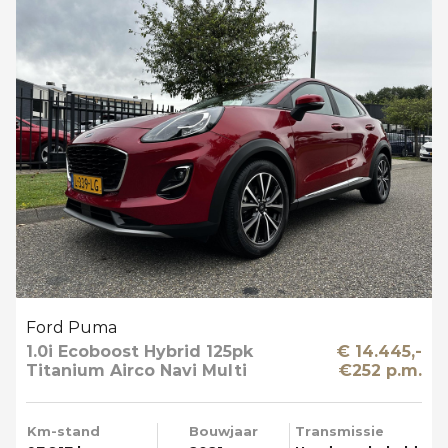
Ford Puma
1.0i Ecoboost Hybrid 125pk
€ 14.445,-
Titanium Airco Navi Multi
€252 p.m.
Media T-haak
Km-stand
Bouwjaar
Transmissie