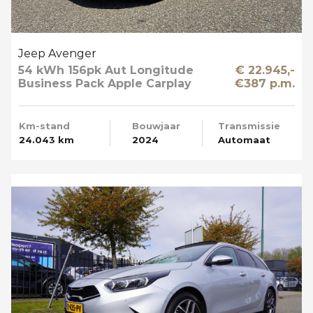
Jeep Avenger
54 kWh 156pk Aut Longitude
€ 22.945,-
Business Pack Apple Carplay
€387 p.m.
SOH 95%
Km-stand
Bouwjaar
Transmissie
24.043 km
2024
Automaat