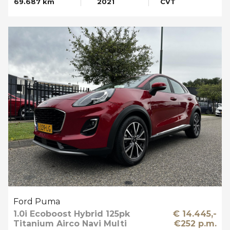
69.687 km
2021
CVT
Ford Puma
1.0i Ecoboost Hybrid 125pk
€ 14.445,-
Titanium Airco Navi Multi
€252 p.m.