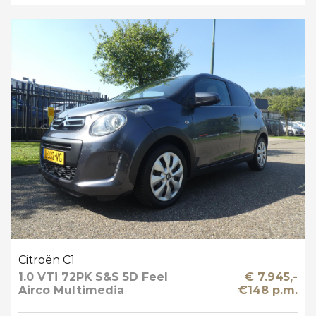
Citroën C1
1.0 VTi 72PK S&S 5D Feel
€ 7.945,-
Airco Multimedia
€148 p.m.