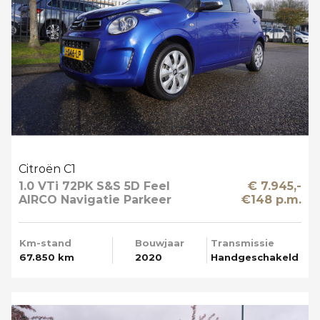
Citroën C1
1.0 VTi 72PK S&S 5D Feel
€ 7.945,-
AIRCO Navigatie Parkeer
€148 p.m.
Camera
Km-stand
Bouwjaar
Transmissie
67.850 km
2020
Handgeschakeld