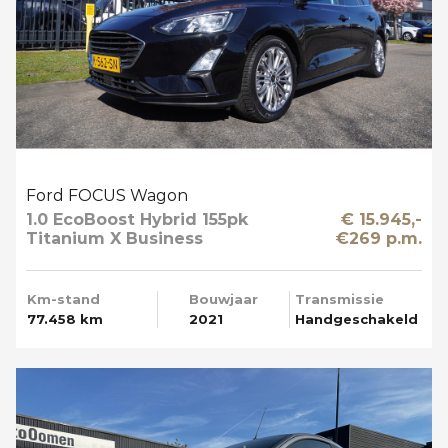
Ford FOCUS Wagon
1.0 EcoBoost Hybrid 155pk
€ 15.945,-
Titanium X Business
€269 p.m.
Trekhaak Apple Carplay
Km-stand
Bouwjaar
Transmissie
77.458 km
2021
Handgeschakeld