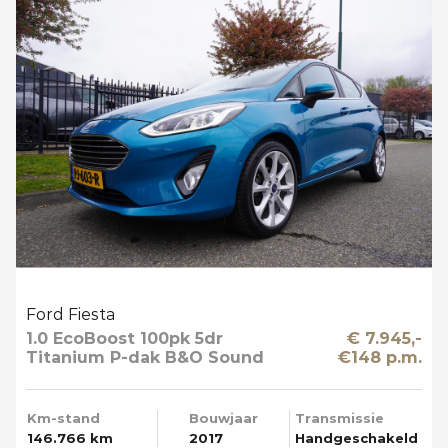
Ford Fiesta
1.0 EcoBoost 100pk 5dr
€ 7.945,-
Titanium P-dak B&O Sound
€148 p.m.
Multi Media Mooi
Km-stand
Bouwjaar
Transmissie
146.766 km
2017
Handgeschakeld