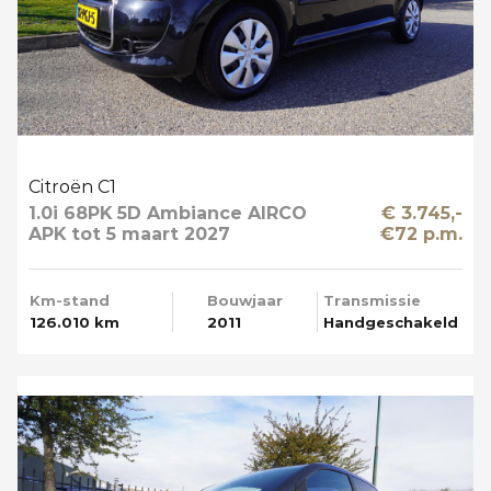
Citroën C1
1.0i 68PK 5D Ambiance AIRCO
€ 3.745,-
APK tot 5 maart 2027
€72 p.m.
Km-stand
Bouwjaar
Transmissie
126.010 km
2011
Handgeschakeld