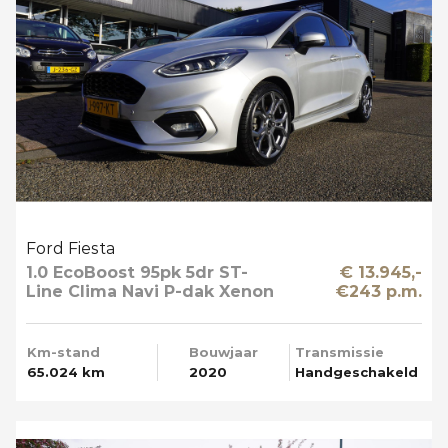
Ford Fiesta
1.0 EcoBoost 95pk 5dr ST-
€ 13.945,-
Line Clima Navi P-dak Xenon
€243 p.m.
Km-stand
Bouwjaar
Transmissie
65.024 km
2020
Handgeschakeld