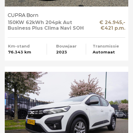
CUPRA Born
150KW 62kWh 204pk Aut
€ 24.945,-
Business Plus Clima Navi SOH
€421 p.m.
89%
Km-stand
Bouwjaar
Transmissie
76.343 km
2023
Automaat