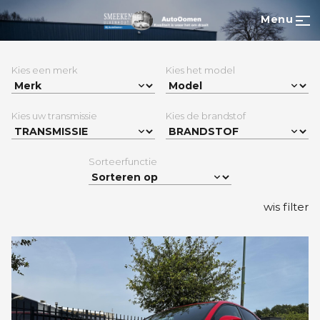
Menu
Kies een merk
Kies het model
Kies uw transmissie
Kies de brandstof
Sorteerfunctie
wis filter