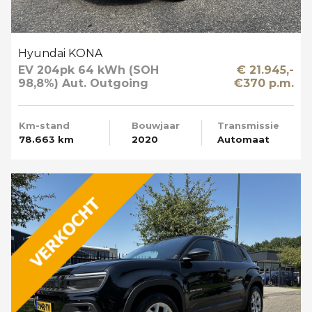
Hyundai KONA
EV 204pk 64 kWh (SOH
€ 21.945,-
98,8%) Aut. Outgoing
€370 p.m.
Limited Sky Schuifdak
Km-stand
Bouwjaar
Transmissie
78.663 km
2020
Automaat