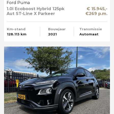
Ford Puma
1.0i Ecoboost Hybrid 125pk
€ 15.945,-
Aut ST-Line X Parkeer
€269 p.m.
Camera
Km-stand
Bouwjaar
Transmissie
128.113 km
2021
Automaat