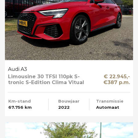
Audi A3
Limousine 30 TFSI 110pk S-
€ 22.945,-
tronic S-Edition Clima Vitual
€387 p.m.
Cockpit Navi NL-Auto
Km-stand
Bouwjaar
Transmissie
67.756 km
2022
Automaat