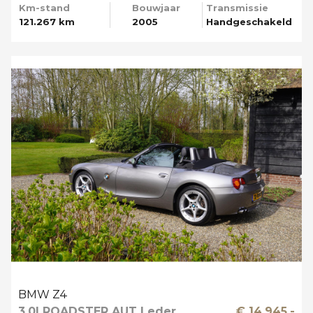
Km-stand
Bouwjaar
Transmissie
121.267 km
2005
Handgeschakeld
BMW Z4
3.0I ROADSTER AUT Leder
€ 14.945,-