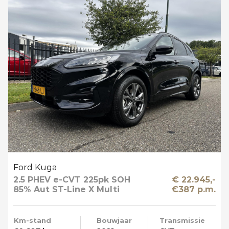
Ford Kuga
2.5 PHEV e-CVT 225pk SOH
€ 22.945,-
85% Aut ST-Line X Multi
€387 p.m.
Media Winter en Driver Pack
Km-stand
Bouwjaar
Transmissie