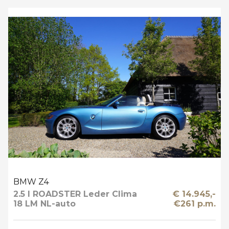
BMW Z4
2.5 I ROADSTER Leder Clima
€ 14.945,-
18 LM NL-auto
€261 p.m.