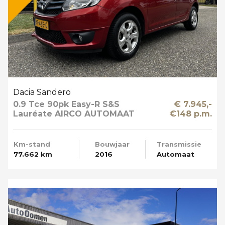
Dacia Sandero
0.9 Tce 90pk Easy-R S&S
€ 7.945,-
Lauréate AIRCO AUTOMAAT
€148 p.m.
Km-stand
Bouwjaar
Transmissie
77.662 km
2016
Automaat