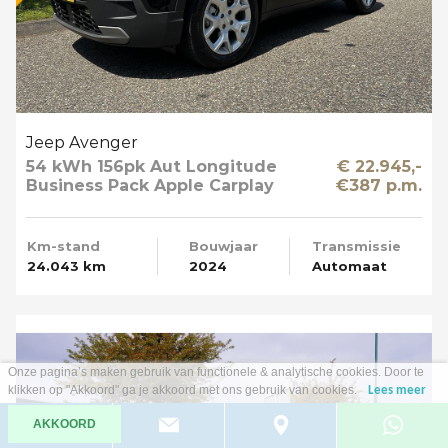
Jeep Avenger
54 kWh 156pk Aut Longitude
€ 22.945,-
Business Pack Apple Carplay
€387 p.m.
SOH 95%
Km-stand
Bouwjaar
Transmissie
24.043 km
2024
Automaat
Onze pagina’s maken gebruik van functionele & analytische cookies. Door te
klikken op "Akkoord" ga je akkoord met ons gebruik van cookies.
Lees meer
AKKOORD