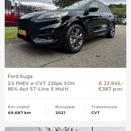
Ford Kuga
2.5 PHEV e-CVT 225pk SOH
€ 22.945,-
85% Aut ST-Line X Multi
€387 p.m.
Media Winter en Driver Pack
Km-stand
Bouwjaar
Transmissie
69.687 km
2021
CVT