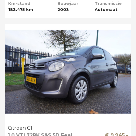
Km-stand
Bouwjaar
Transmissie
183.475 km
2003
Automaat
Citroën C1
1.0 VTi 72PK S&S 5D Feel
€ 9.945,-