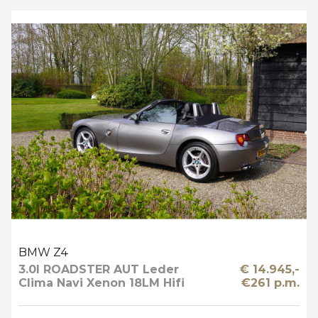
BMW Z4
3.0I ROADSTER AUT Leder
€ 14.945,-
Clima Navi Xenon 18LM Hifi
€261 p.m.
Prof