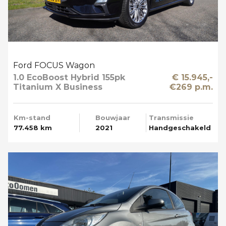
Ford FOCUS Wagon
1.0 EcoBoost Hybrid 155pk
€ 15.945,-
Titanium X Business
€269 p.m.
Trekhaak Apple Carplay
Km-stand
Bouwjaar
Transmissie
77.458 km
2021
Handgeschakeld