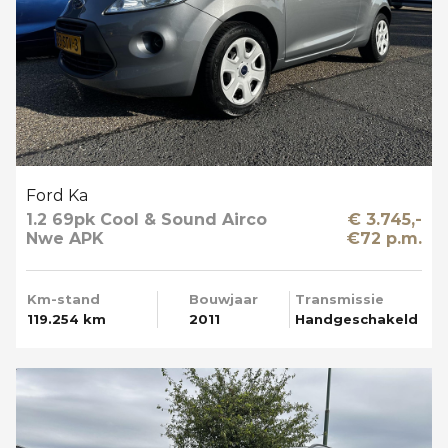
Ford Ka
1.2 69pk Cool & Sound Airco
€ 3.745,-
Nwe APK
€72 p.m.
Km-stand
Bouwjaar
Transmissie
119.254 km
2011
Handgeschakeld