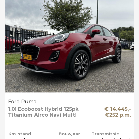
Ford Puma
1.0i Ecoboost Hybrid 125pk
€ 14.445,-
Titanium Airco Navi Multi
€252 p.m.
Media T-haak
Km-stand
Bouwjaar
Transmissie