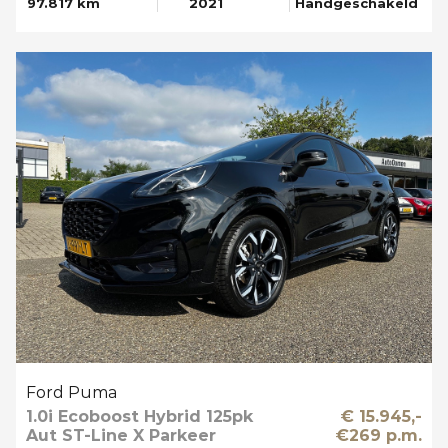
97.817 km
2021
Handgeschakeld
Ford Puma
1.0i Ecoboost Hybrid 125pk
€ 15.945,-
Aut ST-Line X Parkeer
€269 p.m.