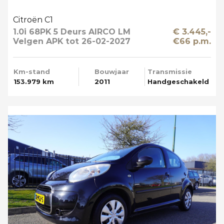
Citroën C1
1.0i 68PK 5 Deurs AIRCO LM
€ 3.445,-
Velgen APK tot 26-02-2027
€66 p.m.
Km-stand
Bouwjaar
Transmissie
153.979 km
2011
Handgeschakeld