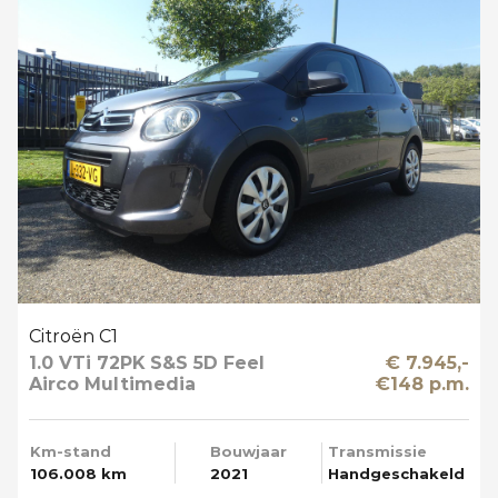
Citroën C1
1.0 VTi 72PK S&S 5D Feel
€ 7.945,-
Airco Multimedia
€148 p.m.
Km-stand
Bouwjaar
Transmissie
106.008 km
2021
Handgeschakeld