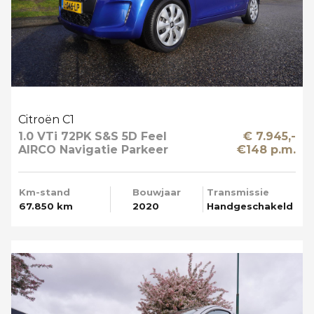
Citroën C1
1.0 VTi 72PK S&S 5D Feel
€ 7.945,-
AIRCO Navigatie Parkeer
€148 p.m.
Camera
Km-stand
Bouwjaar
Transmissie
67.850 km
2020
Handgeschakeld