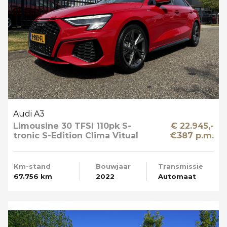
Audi A3
Limousine 30 TFSI 110pk S-
€ 22.945,-
tronic S-Edition Clima Vitual
€387 p.m.
Cockpit Navi NL-Auto
Km-stand
Bouwjaar
Transmissie
67.756 km
2022
Automaat