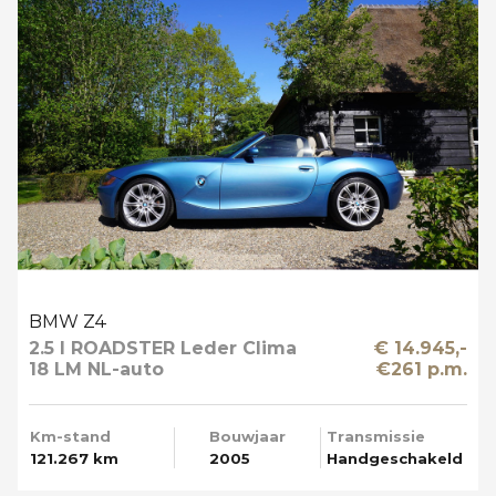
BMW Z4
2.5 I ROADSTER Leder Clima
€ 14.945,-
18 LM NL-auto
€261 p.m.
Km-stand
Bouwjaar
Transmissie
121.267 km
2005
Handgeschakeld