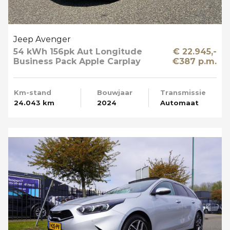
Jeep Avenger
54 kWh 156pk Aut Longitude
€ 22.945,-
Business Pack Apple Carplay
€387 p.m.
SOH 95%
Km-stand
Bouwjaar
Transmissie
24.043 km
2024
Automaat