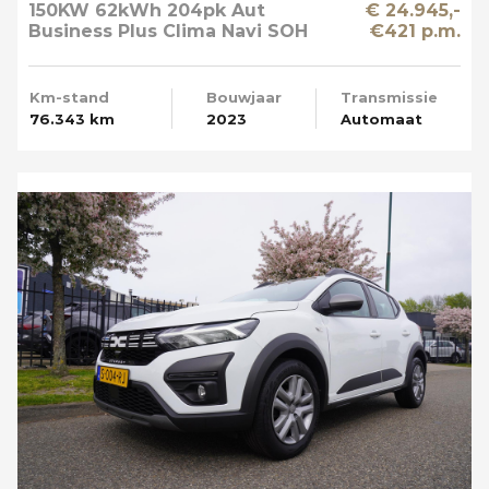
150KW 62kWh 204pk Aut
€ 24.945,-
Business Plus Clima Navi SOH
€421 p.m.
89%
Km-stand
Bouwjaar
Transmissie
76.343 km
2023
Automaat