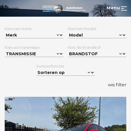
Menu
Kies een merk
Kies het model
Kies uw transmissie
Kies de brandstof
Sorteerfunctie
wis filter