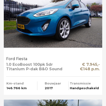
Ford Fiesta
1.0 EcoBoost 100pk 5dr
€ 7.945,-
Titanium P-dak B&O Sound
€148 p.m.
Multi Media Mooi
Km-stand
Bouwjaar
Transmissie
146.766 km
2017
Handgeschakeld