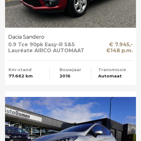
Dacia Sandero
0.9 Tce 90pk Easy-R S&S
€ 7.945,-
Lauréate AIRCO AUTOMAAT
€148 p.m.
Km-stand
Bouwjaar
Transmissie
77.662 km
2016
Automaat