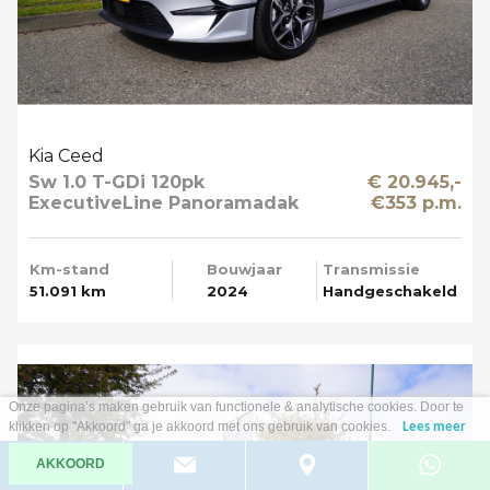
Kia Ceed
Sw 1.0 T-GDi 120pk
€ 20.945,-
ExecutiveLine Panoramadak
€353 p.m.
Apple Carplay
Km-stand
Bouwjaar
Transmissie
51.091 km
2024
Handgeschakeld
Onze pagina’s maken gebruik van functionele & analytische cookies. Door te
klikken op "Akkoord" ga je akkoord met ons gebruik van cookies.
Lees meer
AKKOORD