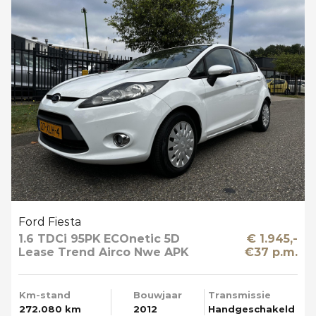
Ford Fiesta
1.6 TDCi 95PK ECOnetic 5D
€ 1.945,-
Lease Trend Airco Nwe APK
€37 p.m.
Km-stand
Bouwjaar
Transmissie
272.080 km
2012
Handgeschakeld