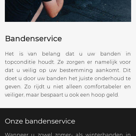
Bandenservice
Het is van belang dat u uw banden in
topconditie houdt. Ze zorgen er namelijk voor
dat u veilig op uw bestemming aankomt. Dit
doet u door uw banden het juiste onderhoud te
geven. Zo rijdt u niet alleen comfortabeler en
veiliger, maar bespaart u ook een hoop geld.
Onze bandenservice
Wanneer u zowel zomer- als winterbanden in